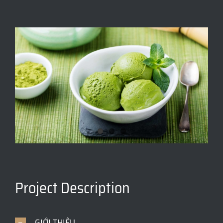
View
Larger
Image
Project Description
GIỚI THIỆU