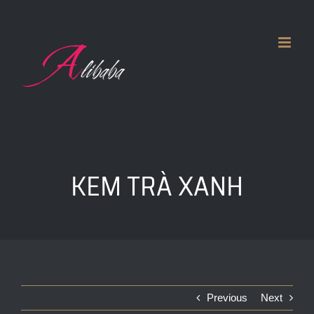
Skip
to
content
KEM TRÀ XANH
Previous
Next