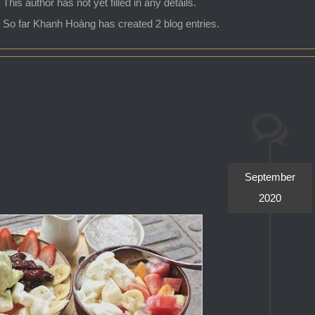
This author has not yet filled in any details.
So far Khanh Hoàng has created 2 blog entries.
September
2020