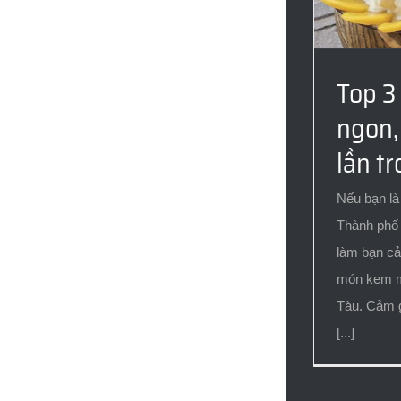
Top 3
ngon,
lần tr
Nếu bạn là
Thành phố
làm bạn cả
món kem má
Tàu. Cảm g
[...]